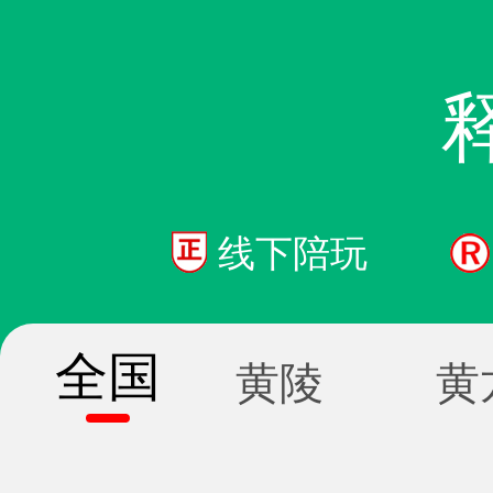
线下陪玩
全国
黄陵
黄