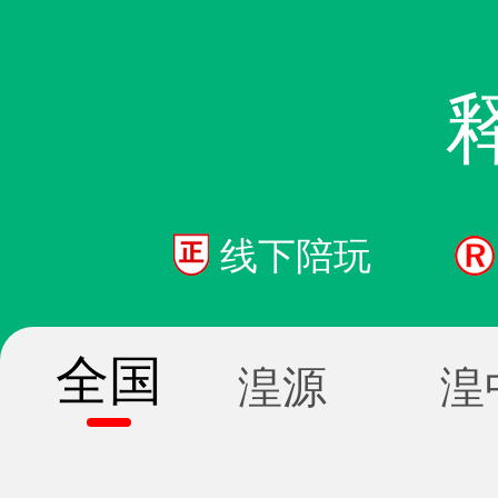
线下陪玩
全国
湟源
湟