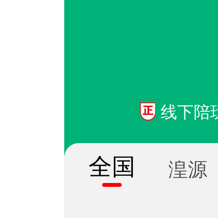
线下陪
全国
湟源