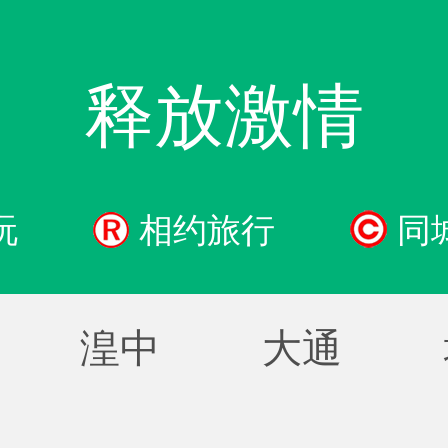
释放激情
玩
相约旅行
同
湟中
大通