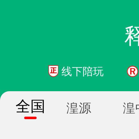
线下陪玩
全国
湟源
湟